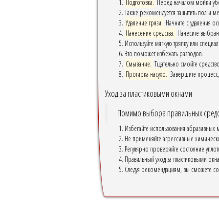
Подготовка.
Перед началом мойки убед
Также рекомендуется защитить пол и ме
Удаление грязи.
Начните с удаления ос
Нанесение средства.
Нанесите выбранн
Используйте мягкую тряпку или специал
Это поможет избежать разводов.
Смывание.
Тщательно смойте средство
Протирка насухо.
Завершите процесс,
Уход за пластиковыми окнами
Помимо выбора правильных средст
Избегайте использования абразивных ма
Не применяйте агрессивные химические
Регулярно проверяйте состояние уплот
Правильный уход за пластиковыми окн
Следуя рекомендациям, вы сможете со