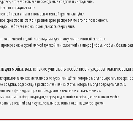
итесь, что у вас есть все необходимые средства и инструменты.
бель от попадания влаги.
новной грязи и пыли с помощью мягкой тряпки или губки.
ое средство на стекло и равномерно распределите его по поверхности.
ьную швабру для мойки окон, двигаясь сверху вниз.
 с окон чистой водой, используя мягкую тряпку или резиновый скребок.
 протерев окна сухой мягкой тряпкой или салфеткой из микрофибры, чтобы избежать раз
в для мойки, важно также учитывать особенности ухода за пластиковыми 
териалов, таких как металлические губки или щётки, которые могут поцарапать поверхнос
 средства, содержащие растворители или кислоты, которые могут повредить пластик.
нителей и фурнитуры, при необходимости очищайте и смазывайте их.
ами включает выбор подходящих средств для мойки и соблюдение техники мойки.
хранить внешний вид и функциональность ваших окон на долгое время.