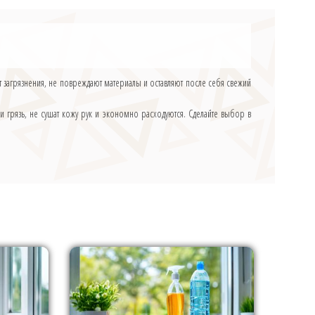
т загрязнения, не повреждают материалы и оставляют после себя свежий
и грязь, не сушат кожу рук и экономно расходуются. Сделайте выбор в