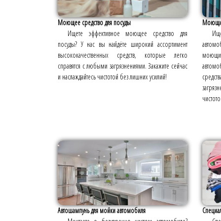
Моющее средство для посуды
Моющие 
Ищете эффективное моющее средство для
Ищ
посуды? У нас вы найдёте широкий ассортимент
автомоб
высококачественных средств, которые легко
моющих
справятся с любыми загрязнениями. Закажите сейчас
автомо
и наслаждайтесь чистотой без лишних усилий!
средств
загряз
чистото
Автошампунь для мойки автомобиля
Специал