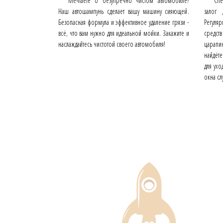
Мечтаете о безупречно чистом автомобиле?
Спе
Наш автошампунь сделает вашу машину сияющей.
залог 
Безопасная формула и эффективное удаление грязи -
Регуля
всё, что вам нужно для идеальной мойки. Закажите и
средст
наслаждайтесь чистотой своего автомобиля!
царапи
найдёт
для ух
окна сл