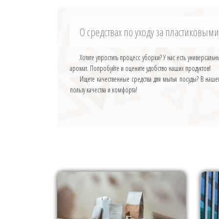
О средствах по уходу за пластиковы
Хотите упростить процесс уборки? У нас есть универсал
аромат. Попробуйте и оцените удобство наших продуктов!
Ищете качественные средства для мытья посуды? В наше
пользу качества и комфорта!