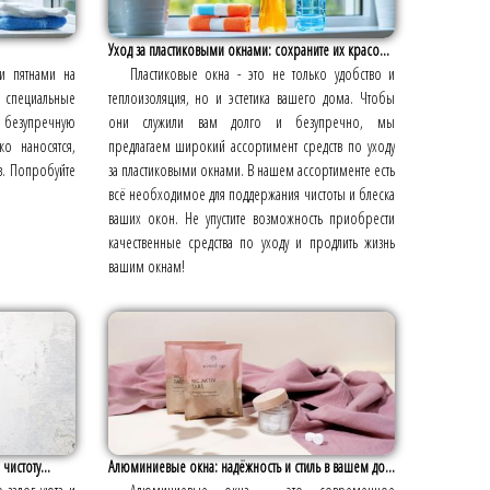
Уход за пластиковыми окнами: сохраните их красо...
и пятнами на
Пластиковые окна - это не только удобство и
 специальные
теплоизоляция, но и эстетика вашего дома. Чтобы
безупречную
они служили вам долго и безупречно, мы
ко наносятся,
предлагаем широкий ассортимент средств по уходу
ов. Попробуйте
за пластиковыми окнами. В нашем ассортименте есть
всё необходимое для поддержания чистоты и блеска
ваших окон. Не упустите возможность приобрести
качественные средства по уходу и продлить жизнь
вашим окнам!
чистоту...
Алюминиевые окна: надёжность и стиль в вашем до...