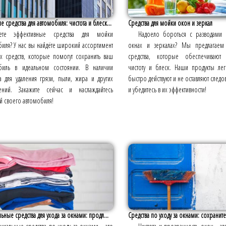
средства для автомобиля: чистота и блеск...
Средства для мойки окон и зеркал
ете эффективные средства для мойки
Надоело бороться с разводами 
иля? У нас вы найдёте широкий ассортимент
окнах и зеркалах? Мы предлагаем
 средств, которые помогут сохранить ваш
средства, которые обеспечивают 
биль в идеальном состоянии. В наличии
чистоту и блеск. Наши продукты лег
а для удаления грязи, пыли, жира и других
быстро действуют и не оставляют след
нений. Закажите сейчас и наслаждайтесь
и убедитесь в их эффективности!
й своего автомобиля!
ьные средства для ухода за окнами: продл...
Средства по уходу за окнами: сохраните 