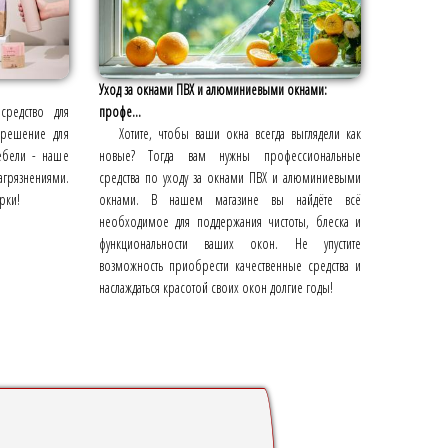
Уход за окнами ПВХ и алюминиевыми окнами:
средство для
профе...
 решение для
Хотите, чтобы ваши окна всегда выглядели как
ебели - наше
новые? Тогда вам нужны профессиональные
рязнениями.
средства по уходу за окнами ПВХ и алюминиевыми
рки!
окнами. В нашем магазине вы найдёте всё
необходимое для поддержания чистоты, блеска и
функциональности ваших окон. Не упустите
возможность приобрести качественные средства и
наслаждаться красотой своих окон долгие годы!