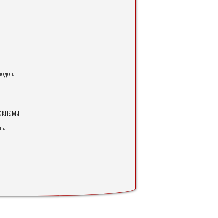
водов.
окнами:
ть.