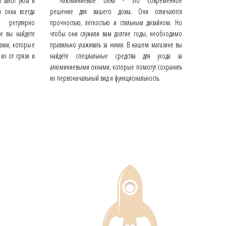
 залог уюта и
Алюминиевые окна - это современное
 окна всегда
решение для вашего дома. Они отличаются
о регулярно
прочностью, лёгкостью и стильным дизайном. Но
не вы найдёте
чтобы они служили вам долгие годы, необходимо
нами, которые
правильно ухаживать за ними. В нашем магазине вы
их от грязи и
найдёте специальные средства для ухода за
алюминиевыми окнами, которые помогут сохранить
их первоначальный вид и функциональность.