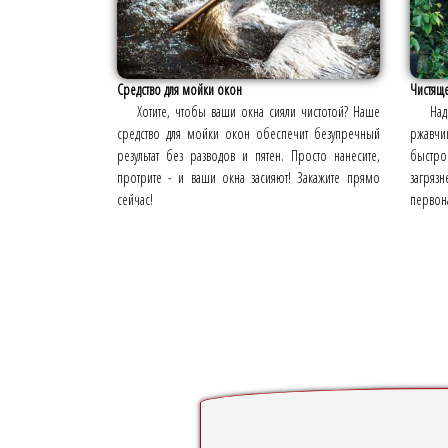
Средство для мойки окон
Чистяще
Хотите, чтобы ваши окна сияли чистотой? Наше
Над
средство для мойки окон обеспечит безупречный
ржавчин
результат без разводов и пятен. Просто нанесите,
быстро
протрите - и ваши окна засияют! Закажите прямо
загря
сейчас!
первона