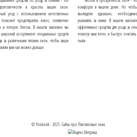
циальные средства по уходу за окнами - это
Чистота и прозрачность окон - это
долговечности и красоты ваших окон.
комфорта в вашем доме. Но чтобы
рный уход с использованием качественных
выглядели идеально, необходим
в поможет предотвратить износ, появление
ухаживать за ними. В нашем магази
н и потерю блеска. В нашем магазине вы
эффективные средства для ухода за ок
е широкий ассортимент специальных средств
помогут вам легко и быстро очистить 
ода за различными типами окон, чтобы ваши
пыли.
ужили вам как можно дольше.
© Poiskovik - 2025. Сайты про Пластиковые окна.