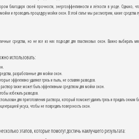
ром благодаря своей прочности, энергоэффективности и лёгкости в уходе. Однако, чт
мойки и проводить процедуру мойки окон. В этой статье мы рассмотрим, какие средства л
ичные средства, но не все из них подходят для пластиковых окон. Важно выбирать мя
ожно использовать:
он.
редства, разработанные для мойки окон.
рые эффективно удаляют грязь и пыль, не оставляя разводов.
аствор также может быть эффективным средством для мойки окон.
тобы избежать разводов.
спользован для приготовления раствора, который поможет удалить грязь и придать окнам б
центрацией уксуса, чтобы не повредить поверхность окон.
есколько этапов, которые помогут достичь наилучшего результата: