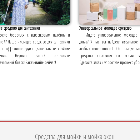
е средство для сантехники
Универсальное моющее средство
оело бороться с известковым налётом и
Ищете универсальное моющее 
ой? Наше чистящее средство для сантехники
дома? У нас вы найдёте идеальное
 и эффективно удалит даже самые стойкие
любых поверхностей. От пола до м
знения. Верните вашей сантехнике
средство справится со всеми заг
чальный блеск! Заказывайте сейчас!
Сделайте заказ и упростите процесс убо
Средства для мойки и мойка окон