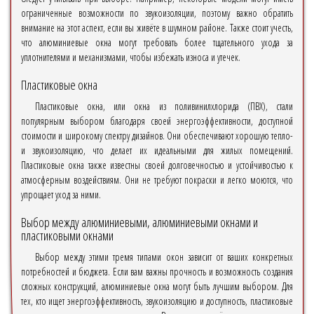
ограниченные возможности по звукоизоляции, поэтому важно обратить
внимание на этот аспект, если вы живёте в шумном районе. Также стоит учесть,
что алюминиевые окна могут требовать более тщательного ухода за
уплотнителями и механизмами, чтобы избежать износа и утечек.
Пластиковые окна
Пластиковые окна, или окна из поливинилхлорида (ПВХ), стали
популярным выбором благодаря своей энергоэффективности, доступной
стоимости и широкому спектру дизайнов. Они обеспечивают хорошую тепло-
и звукоизоляцию, что делает их идеальными для жилых помещений.
Пластиковые окна также известны своей долговечностью и устойчивостью к
атмосферным воздействиям. Они не требуют покраски и легко моются, что
упрощает уход за ними.
Выбор между алюминиевыми, алюминиевыми окнами и
пластиковыми окнами
Выбор между этими тремя типами окон зависит от ваших конкретных
потребностей и бюджета. Если вам важны прочность и возможность создания
сложных конструкций, алюминиевые окна могут быть лучшим выбором. Для
тех, кто ищет энергоэффективность, звукоизоляцию и доступность, пластиковые